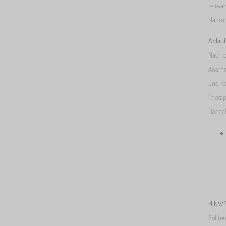
releva
Nahrun
Ablauf
Nach d
Anamne
und Kö
Therap
Danach
HINWE
Sollte