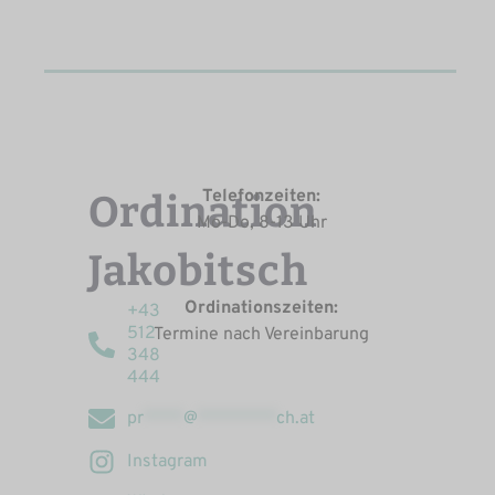
Telefonzeiten:
Ordination
Mo-Do, 8-13 Uhr
Jakobitsch
Ordinationszeiten:
+43
512
Termine nach Vereinbarung
348
444
pr
****
@
********
ch.at
Instagram