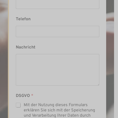
e
f
o
n
Telefon
N
a
c
h
r
i
Nachricht
c
h
t
D
S
G
V
O
DSGVO
*
Mit der Nutzung dieses Formulars
erklären Sie sich mit der Speicherung
und Verarbeitung Ihrer Daten durch