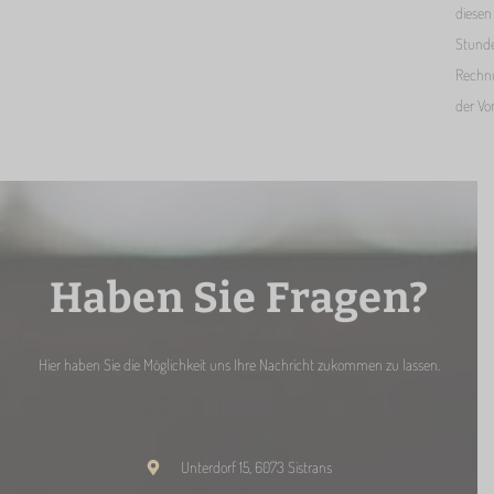
diesen
Stunde
Rechnu
der Vo
Haben Sie Fragen?
Hier haben Sie die Möglichkeit uns Ihre Nachricht zukommen zu lassen.
Unterdorf 15, 6073 Sistrans