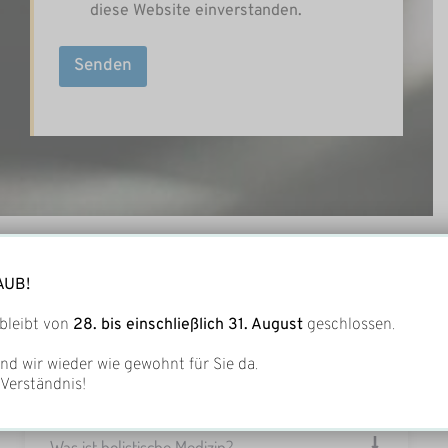
diese Website einverstanden.
Senden
Fragen, Antworten und Informationen
AUB!
FAQ
bleibt von
28. bis einschließlich 31. August
geschlossen.
nd wir wieder wie gewohnt für Sie da.
 Verständnis!
Was ist holistische Medizin?