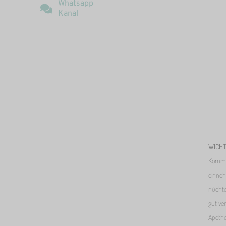
Whatsapp
Kanal
WICHT
Kommen
einneh
nüchte
gut ve
Apothe