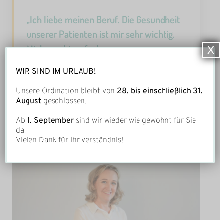
„Ich liebe meinen Beruf. Die Gesundheit
unserer Patienten ist mir sehr wichtig.
Mich macht es froh, wenn unsere
X
Patienten die Ordination zufrieden und
WIR SIND IM URLAUB!
mit einem Lächeln verlassen.“
Unsere Ordination bleibt von
28. bis einschließlich 31.
August
geschlossen.
Yvonne Schmiederer
Ab
1. September
sind wir wieder wie gewohnt für Sie
da.
Vielen Dank für Ihr Verständnis!