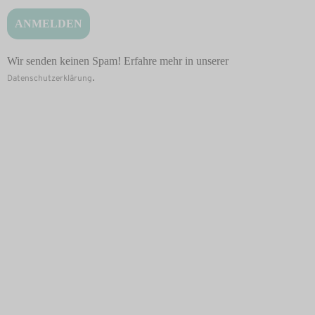
Wir senden keinen Spam! Erfahre mehr in unserer
.
Datenschutzerklärung
Behandlungen
Starkes Immunsystem
Baby & Kinder
Jugend
Männer- und Frauengesundheit