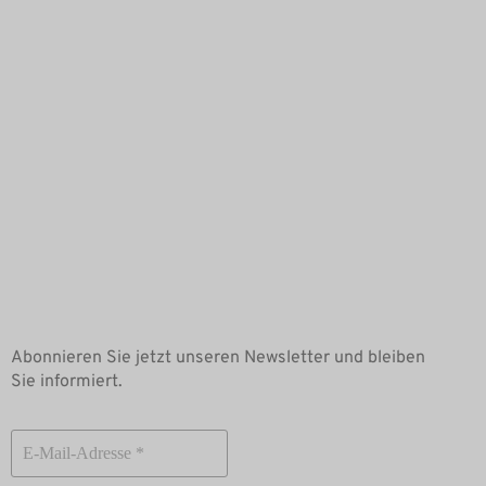
Follow us on Insta
Whatsapp Kanal
Downloads
Blutabnahmeprotokoll
Anamnesebogen
Newsletter
Abonnieren Sie jetzt unseren Newsletter und bleiben
Sie informiert.