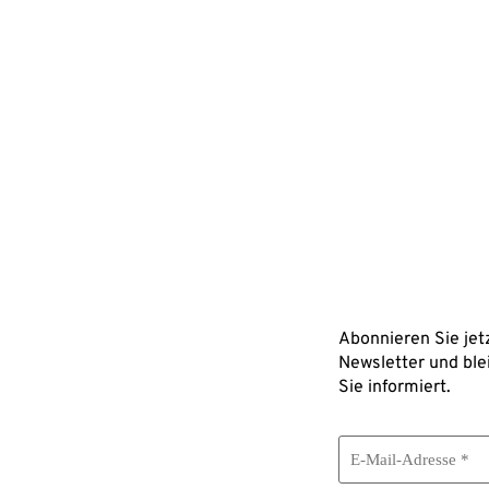
Kontakt
Downloads
Blutabnahmeprotokoll
Heliodora & Dr. Udo Jakobitsch
Unterdorf 15
Anamnesebogen
6073 Sistrans
Newsletter
+43 (0) 512 348 444
praxis@jakobitsch.at
Abonnieren Sie jet
Unterdorf 15, 6073 Sistrans
Newsletter und ble
Sie informiert.
Follow us on Insta
Whatsapp Kanal