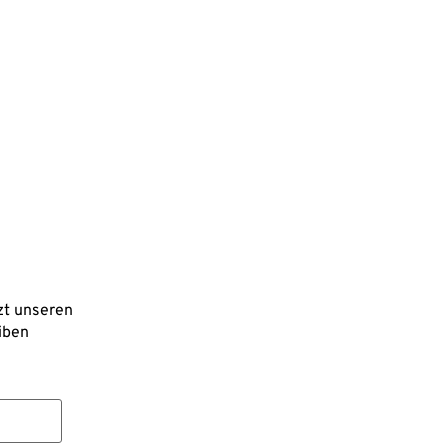
Behandlungen
Starkes Immunsystem
Baby & Kinder
Jugend
Männer- und Frauengesundheit
Kinderwunsch
zt unseren
Fit bis ins hohe Alter
iben