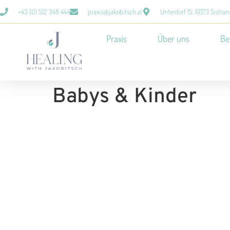
+43 (0) 512 348 444
praxis@jakobitsch.at
Unterdorf 15, 6073 Sistran
Praxis
Über uns
Be
Babys & Kinder